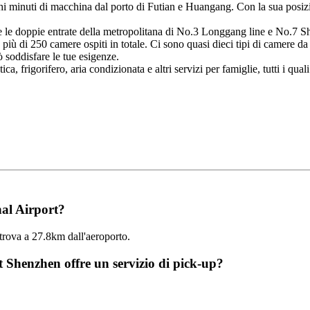
 minuti di macchina dal porto di Futian e Huangang. Con la sua posizion
 le doppie entrate della metropolitana di No.3 Longgang line e No.7 Shix
ù di 250 camere ospiti in totale. Ci sono quasi dieci tipi di camere da
ò soddisfare le tue esigenze.
a, frigorifero, aria condizionata e altri servizi per famiglie, tutti i qual
nal Airport?
rova a 27.8km dall'aeroporto.
Shenzhen offre un servizio di pick-up?