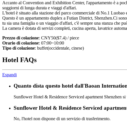
Accanto al Convention and Exhibition Center, l'appartamento è a pochi
soggiorni di lunga durata e viaggi d'affari.
L'hotel è situato alla stazione del parco commerciale di No.1 Luobao e
Questo è un appartamento duplex a Futian District, Shenzhen.Ci sono pi
tu sia una famiglia o un viaggio d'affari, c'è sempre una stanza che pu
La camera è dotata di servizi completi, cucina aperta, lavatrice automatic
Prezzo di colazione
: CNY50($7.4) / piece
Orario di colazione
: 07:00~10:00
Tipo di colazione
: buffet(occidentale, cinese)
Hotel FAQs
Espandi
Quanto dista questo hotel dall'Baoan Internatio
Sunflower Hotel & Residence Serviced apartment Shenzhen si t
Sunflower Hotel & Residence Serviced apartment 
No, l'hotel non dispone di un servizio di trasferimento.