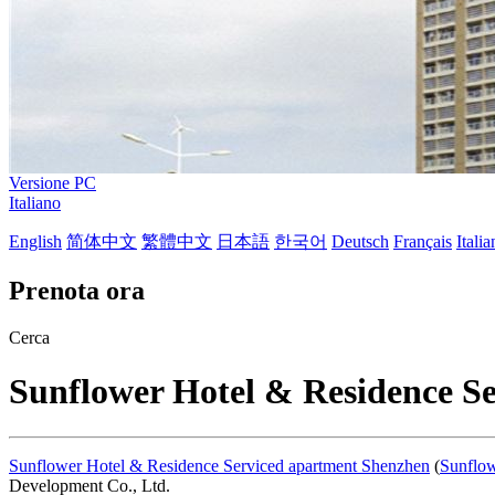
Versione PC
Italiano
English
简体中文
繁體中文
日本語
한국어
Deutsch
Français
Itali
Prenota ora
Cerca
Sunflower Hotel & Residence S
Sunflower Hotel & Residence Serviced apartment Shenzhen
(
Sunflow
Development Co., Ltd.